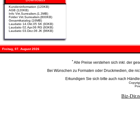
Downloads
Kundeninformation (120KB)
AGB (120KB)
Info Virt.Surrealism.(1,3MB)
Folder Virt.Surrealism.(800KB)
Gesamtkatalog (16MB)
Laudatio 14.Okt.05 SK (93KB)
Laudatio 02.Apr.06 RG (93KB)
Laudatio 03.Dez.06 JK (96KB)
Freitag, 07. August 2026
*
Alle Preise verstehen sich inkl. der g
Bei Wünschen zu Formaten oder Druckmedien, die nicht
Erkundigen Sie sich bitte auch nach Händ
Copyri
Po
Biz-Dir.n