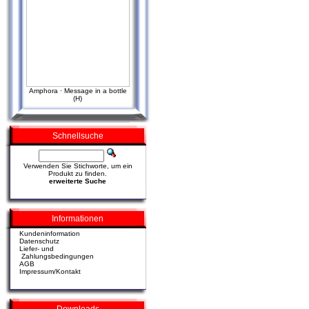
Amphora · Message in a bottle
(H)
Schnellsuche
Verwenden Sie Stichworte, um ein
Produkt zu finden.
erweiterte Suche
Informationen
Kundeninformation
Datenschutz
Liefer- und
Zahlungsbedingungen
AGB
Impressum/Kontakt