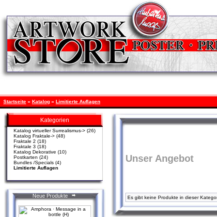
Startseite
»
Katalog
»
Limitierte Auflagen
Kategorien
Katalog virtueller Surrealismus->
(26)
Katalog Fraktale->
(48)
Fraktale 2
(18)
Fraktale 3
(18)
Katalog Dekorative
(10)
Unser Angebot
Postkarten
(24)
Bundles /Specials
(4)
Limitierte Auflagen
Neue Produkte
Es gibt keine Produkte in dieser Kategor