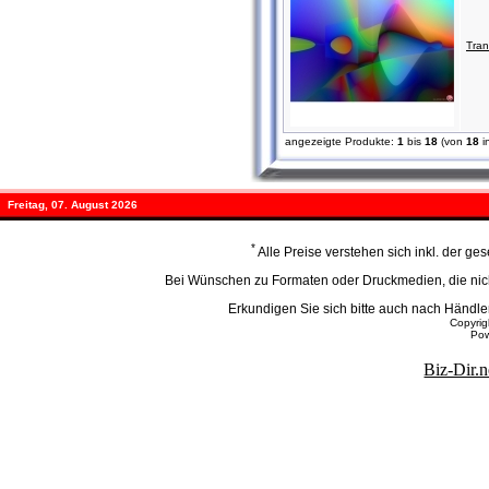
Tran
angezeigte Produkte:
1
bis
18
(von
18
i
Freitag, 07. August 2026
*
Alle Preise verstehen sich inkl. der g
Bei Wünschen zu Formaten oder Druckmedien, die nicht
Erkundigen Sie sich bitte auch nach Händ
Copyri
Po
Biz-Dir.n