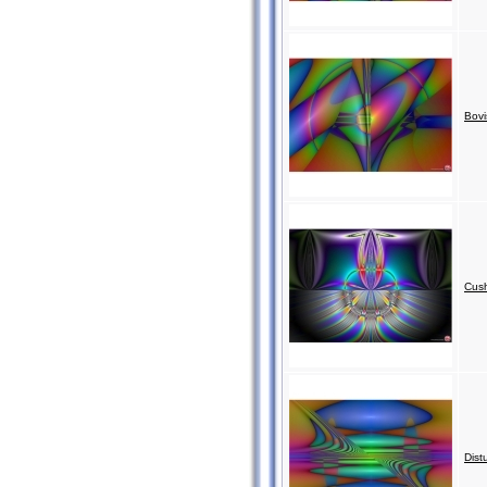
Bovi
Cush
Dist