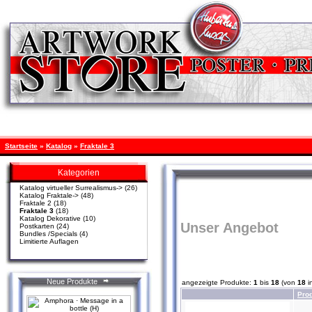
Startseite
»
Katalog
»
Fraktale 3
Kategorien
Katalog virtueller Surrealismus->
(26)
Katalog Fraktale->
(48)
Fraktale 2
(18)
Fraktale 3
(18)
Katalog Dekorative
(10)
Unser Angebot
Postkarten
(24)
Bundles /Specials
(4)
Limitierte Auflagen
Neue Produkte
angezeigte Produkte:
1
bis
18
(von
18
i
Pro