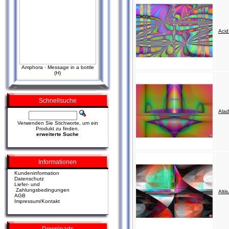
Aci
Amphora · Message in a bottle
(H)
Schnellsuche
Alad
Verwenden Sie Stichworte, um ein
Produkt zu finden.
erweiterte Suche
Informationen
Kundeninformation
Datenschutz
Liefer- und
Zahlungsbedingungen
Alti
AGB
Impressum/Kontakt