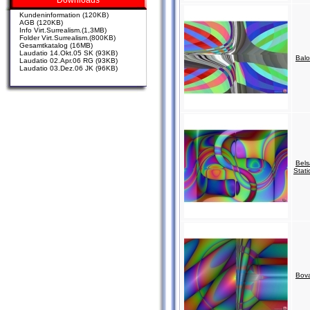
Downloads
Kundeninformation (120KB)
AGB (120KB)
Info Virt.Surrealism.(1,3MB)
Folder Virt.Surrealism.(800KB)
Gesamtkatalog (16MB)
Laudatio 14.Okt.05 SK (93KB)
Balo
Laudatio 02.Apr.06 RG (93KB)
Laudatio 03.Dez.06 JK (96KB)
Bels
Stati
Bov