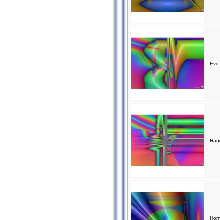
Eve
Han
Horn