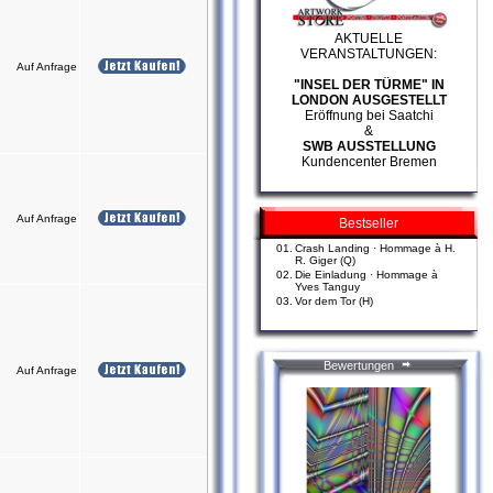
AKTUELLE
VERANSTALTUNGEN:
Auf Anfrage
"INSEL DER TÜRME" IN
LONDON AUSGESTELLT
Eröffnung bei Saatchi
&
SWB AUSSTELLUNG
Kundencenter Bremen
Auf Anfrage
Bestseller
01.
Crash Landing · Hommage à H.
R. Giger (Q)
02.
Die Einladung · Hommage à
Yves Tanguy
03.
Vor dem Tor (H)
Bewertungen
Auf Anfrage