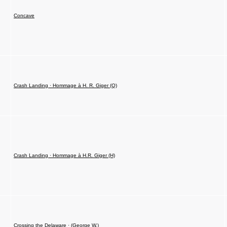
Concave
Crash Landing · Hommage à H. R. Giger (Q)
Crash Landing · Hommage à H.R. Giger (H)
Crossing the Delaware · (George W.)