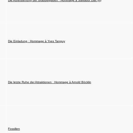
Die Auferstehung der Grabbeigaben · Hommage à Salvador Dalì (H)
Die Einladung · Hommage à Yves Tanguy
Die letzte Ruhe der Attraktionen · Hommage à Arnold Böcklin
Fossilien