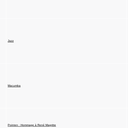
Jazz
Macumba
Pointen · Hommage à René Magritte