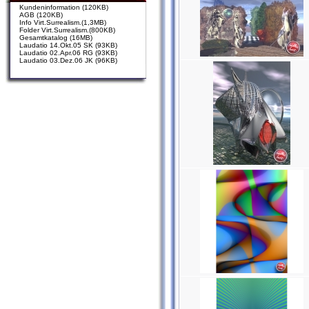
Kundeninformation (120KB)
AGB (120KB)
Info Virt.Surrealism.(1,3MB)
Folder Virt.Surrealism.(800KB)
Gesamtkatalog (16MB)
Laudatio 14.Okt.05 SK (93KB)
Laudatio 02.Apr.06 RG (93KB)
Laudatio 03.Dez.06 JK (96KB)