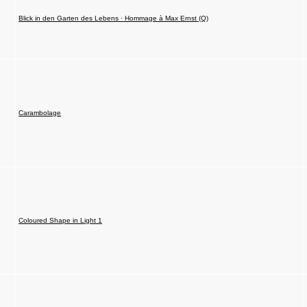
Blick in den Garten des Lebens · Hommage à Max Ernst (Q)
Carambolage
Coloured Shape in Light 1