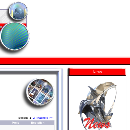
News
Seiten:
1
2
[nächste >>]
Preis
Bestellen