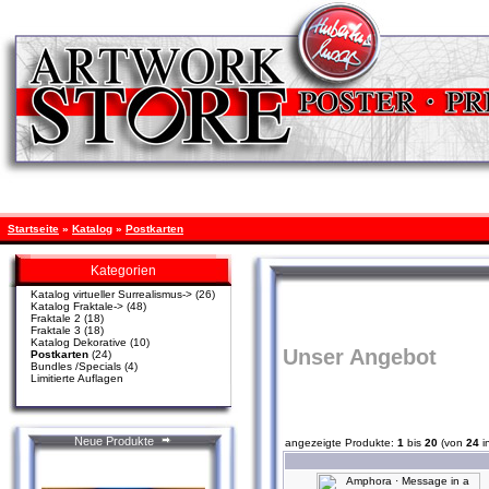
Startseite
»
Katalog
»
Postkarten
Kategorien
Katalog virtueller Surrealismus->
(26)
Katalog Fraktale->
(48)
Fraktale 2
(18)
Fraktale 3
(18)
Katalog Dekorative
(10)
Unser Angebot
Postkarten
(24)
Bundles /Specials
(4)
Limitierte Auflagen
Neue Produkte
angezeigte Produkte:
1
bis
20
(von
24
i