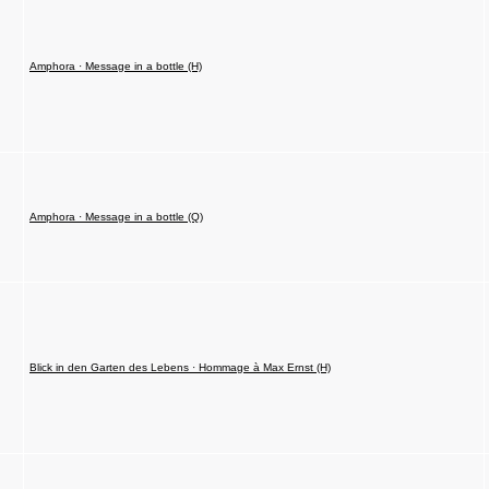
Amphora · Message in a bottle (H)
Amphora · Message in a bottle (Q)
Blick in den Garten des Lebens · Hommage à Max Ernst (H)