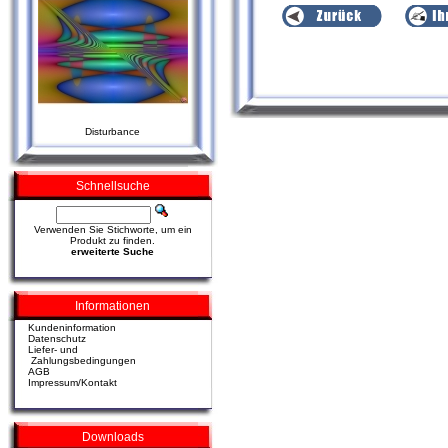
Disturbance
Schnellsuche
Verwenden Sie Stichworte, um ein
Produkt zu finden.
erweiterte Suche
Informationen
Kundeninformation
Datenschutz
Liefer- und
Zahlungsbedingungen
AGB
Impressum/Kontakt
Downloads