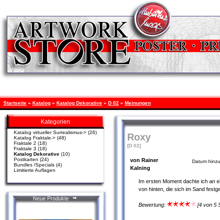
Startseite
»
Katalog
»
Katalog Dekorative
»
D 02
»
Meinungen
Kategorien
Katalog virtueller Surrealismus->
(26)
Roxy
Katalog Fraktale->
(48)
Fraktale 2
(18)
[D 02]
Fraktale 3
(18)
Katalog Dekorative
(10)
Postkarten
(24)
von Rainer
Datum hinzu
Bundles /Specials
(4)
Kalning
Limitierte Auflagen
Im ersten Moment dachte ich an e
von hinten, die sich im Sand festg
Neue Produkte
Bewertung:
[4 von 5 