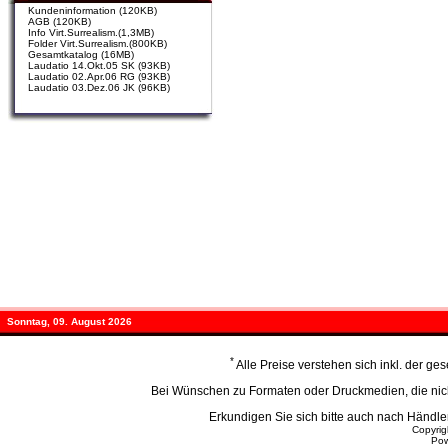
Kundeninformation (120KB)
AGB (120KB)
Info Virt.Surrealism.(1,3MB)
Folder Virt.Surrealism.(800KB)
Gesamtkatalog (16MB)
Laudatio 14.Okt.05 SK (93KB)
Laudatio 02.Apr.06 RG (93KB)
Laudatio 03.Dez.06 JK (96KB)
Sonntag, 09. August 2026
*
Alle Preise verstehen sich inkl. der g
Bei Wünschen zu Formaten oder Druckmedien, die nicht
Erkundigen Sie sich bitte auch nach Händ
Copyri
Po