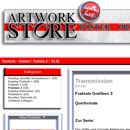
Startseite
»
Katalog
»
Fraktale 3
»
FG 82
Kategorien
Katalog virtueller Surrealismus->
(26)
Transmission
Katalog Fraktale->
(48)
Fraktale 2
(18)
[FG 82]
Fraktale 3
(18)
Katalog Dekorative
(10)
Fraktale Grafiken 3
Postkarten
(24)
Bundles /Specials
(4)
Limitierte Auflagen
Querformate
Neue Produkte
Zur Serie:
Die dritte und jüngste Abteilung der