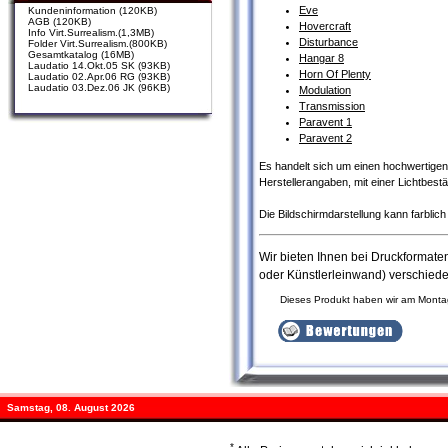
Eve
Kundeninformation (120KB)
AGB (120KB)
Hovercraft
Info Virt.Surrealism.(1,3MB)
Disturbance
Folder Virt.Surrealism.(800KB)
Gesamtkatalog (16MB)
Hangar 8
Laudatio 14.Okt.05 SK (93KB)
Horn Of Plenty
Laudatio 02.Apr.06 RG (93KB)
Laudatio 03.Dez.06 JK (96KB)
Modulation
Transmission
Paravent 1
Paravent 2
Es handelt sich um einen hochwertigen D
Herstellerangaben, mit einer Lichtbest
Die Bildschirmdarstellung kann farbli
Wir bieten Ihnen bei Druckformat
oder Künstlerleinwand) verschied
Dieses Produkt haben wir am Mont
Samstag, 08. August 2026
*