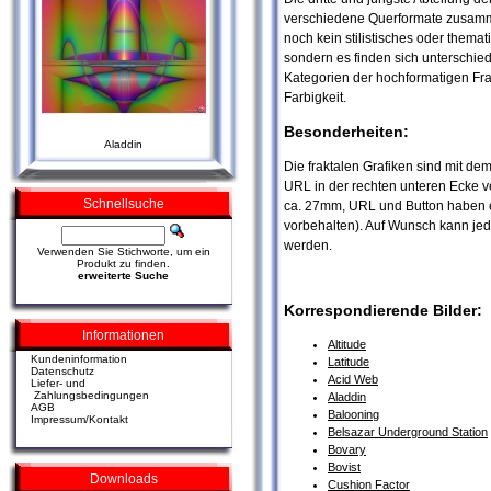
verschiedene Querformate zusamme
noch kein stilistisches oder them
sondern es finden sich unterschie
Kategorien der hochformatigen Frak
Farbigkeit.
Besonderheiten:
Aladdin
Die fraktalen Grafiken sind mit de
URL in der rechten unteren Ecke v
Schnellsuche
ca. 27mm, URL und Button haben
vorbehalten). Auf Wunsch kann jede
werden.
Verwenden Sie Stichworte, um ein
Produkt zu finden.
erweiterte Suche
Korrespondierende Bilder:
Informationen
Altitude
Kundeninformation
Latitude
Datenschutz
Acid Web
Liefer- und
Zahlungsbedingungen
Aladdin
AGB
Balooning
Impressum/Kontakt
Belsazar Underground Station
Bovary
Bovist
Downloads
Cushion Factor