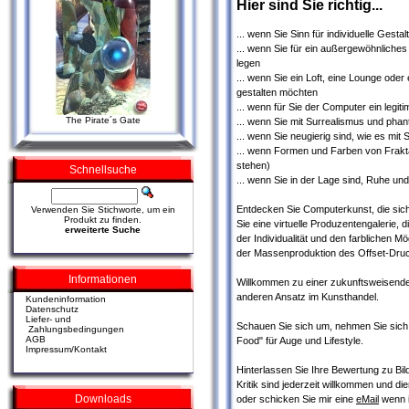
Hier sind Sie richtig...
... wenn Sie Sinn für individuelle Gest
... wenn Sie für ein außergewöhnlic
legen
... wenn Sie ein Loft, eine Lounge ode
gestalten möchten
... wenn für Sie der Computer ein legi
The Pirate´s Gate
... wenn Sie mit Surrealismus und phan
... wenn Sie neugierig sind, wie es mi
... wenn Formen und Farben von Fraktal
stehen)
Schnellsuche
... wenn Sie in der Lage sind, Ruhe 
Entdecken Sie Computerkunst, die sic
Verwenden Sie Stichworte, um ein
Produkt zu finden.
Sie eine virtuelle Produzentengalerie, 
erweiterte Suche
der Individualität und den farblichen M
der Massenproduktion des Offset-Druc
Informationen
Willkommen zu einer zukunftsweisende
anderen Ansatz im Kunsthandel.
Kundeninformation
Datenschutz
Liefer- und
Schauen Sie sich um, nehmen Sie sich 
Zahlungsbedingungen
AGB
Food" für Auge und Lifestyle.
Impressum/Kontakt
Hinterlassen Sie Ihre Bewertung zu Bi
Kritik sind jederzeit willkommen und d
Downloads
oder schicken Sie mir eine
eMail
wenn i