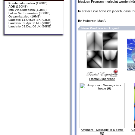
hiesigen Programm erledigt werden kö
Kundeninformation (120KB)
AGB (120KB)
Info Virt.Surrealism.(1,3MB)
In erster Linie hoffe ich jedoch, dass Ih
Folder Virt.Surrealism.(800KB)
Gesamtkatalog (16MB)
Laudatio 14.Okt.05 SK (93KB)
Ihr Hubertus Maaß
Laudatio 02.Apr.06 RG (93KB)
Laudatio 03.Dez.06 JK (96KB)
Neue Produkte im August
Fractal Experience
Amphora · Message in a bottle
Co
(H)