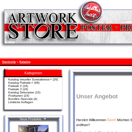
Startseite
»
Katalog
Kategorien
Katalog virtueller Surrealismus->
(26)
Katalog Fraktale->
(48)
Fraktale 2
(18)
Fraktale 3
(18)
Katalog Dekorative
(10)
Unser Angebot
Postkarten
(24)
Bundles /Specials
(4)
Limitierte Auflagen
Neue Produkte
Gast!
Herzlich Willkommen
Möchten S
eröffnen?