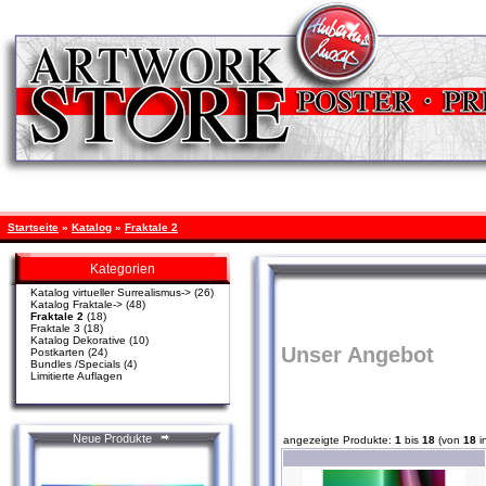
Startseite
»
Katalog
»
Fraktale 2
Kategorien
Katalog virtueller Surrealismus->
(26)
Katalog Fraktale->
(48)
Fraktale 2
(18)
Fraktale 3
(18)
Katalog Dekorative
(10)
Unser Angebot
Postkarten
(24)
Bundles /Specials
(4)
Limitierte Auflagen
Neue Produkte
angezeigte Produkte:
1
bis
18
(von
18
i