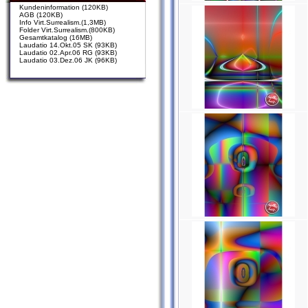
Kundeninformation (120KB)
AGB (120KB)
Info Virt.Surrealism.(1,3MB)
Folder Virt.Surrealism.(800KB)
Gesamtkatalog (16MB)
Laudatio 14.Okt.05 SK (93KB)
Laudatio 02.Apr.06 RG (93KB)
Laudatio 03.Dez.06 JK (96KB)