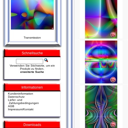
Transmission
Schnellsuche
Verwenden Sie Stichworte, um ein
Produkt zu finden.
erweiterte Suche
Informationen
Kundeninformation
Datenschutz
Liefer- und
Zahlungsbedingungen
AGB
Impressum/Kontakt
Downloads