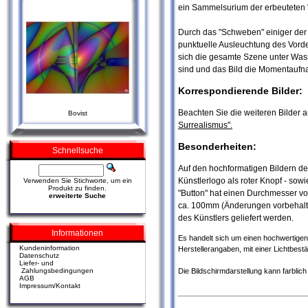
ein Sammelsurium der erbeuteten "
Durch das "Schweben" einiger de
punktuelle Ausleuchtung des Vorde
sich die gesamte Szene unter Wass
sind und das Bild die Momentaufn
Korrespondierende Bilder:
Beachten Sie die weiteren Bilder
Bovist
Surrealismus".
Besonderheiten:
Schnellsuche
Auf den hochformatigen Bildern der
Künstlerlogo als roter Knopf - sow
Verwenden Sie Stichworte, um ein
Produkt zu finden.
"Button" hat einen Durchmesser v
erweiterte Suche
ca. 100mm (Änderungen vorbehalten
des Künstlers geliefert werden.
Informationen
Es handelt sich um einen hochwertigen D
Kundeninformation
Herstellerangaben, mit einer Lichtbest
Datenschutz
Liefer- und
Die Bildschirmdarstellung kann farbli
Zahlungsbedingungen
AGB
Impressum/Kontakt