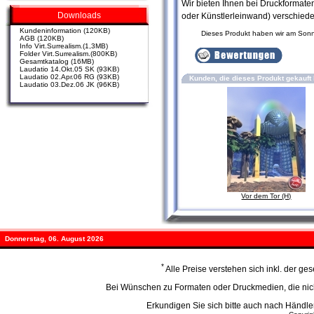
Wir bieten Ihnen bei Druckformat
Downloads
oder Künstlerleinwand) verschied
Kundeninformation (120KB)
Dieses Produkt haben wir am Son
AGB (120KB)
Info Virt.Surrealism.(1,3MB)
Folder Virt.Surrealism.(800KB)
Gesamtkatalog (16MB)
Laudatio 14.Okt.05 SK (93KB)
Laudatio 02.Apr.06 RG (93KB)
Kunden, die dieses Produkt gekauft
Laudatio 03.Dez.06 JK (96KB)
Vor dem Tor (H)
Donnerstag, 06. August 2026
*
Alle Preise verstehen sich inkl. der g
Bei Wünschen zu Formaten oder Druckmedien, die nicht
Erkundigen Sie sich bitte auch nach Händ