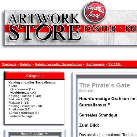
Startseite
»
Katalog
»
Katalog virtueller Surrealismus
»
Hochformate
»
SVR 13H
Kategorien
Katalog virtueller Surrealismus
-
The Pirate´s Gate
>
(26)
Querformate
(12)
[SVR 13H]
Hochformate
(14)
Katalog Fraktale->
(48)
Hochformatige Grafiken im S
Fraktale 2
(18)
Fraktale 3
(18)
Surrealismus´"
Katalog Dekorative
(10)
Postkarten
(24)
Bundles /Specials
(4)
Surreales Strandgut
Limitierte Auflagen
Zum Bild:
Neue Produkte
Das asiatisch anmutende Tor bildet