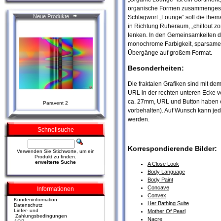
organische Formen zusammengeste
Neue Produkte
Schlagwort „Lounge“ soll die the
in Richtung Ruheraum, „chillout 
lenken. In den Gemeinsamkeiten de
monochrome Farbigkeit, sparsame,
Übergänge auf großem Format.
Besonderheiten:
Die fraktalen Grafiken sind mit de
URL in der rechten unteren Ecke v
ca. 27mm, URL und Button haben
Paravent 2
vorbehalten). Auf Wunsch kann jede
werden.
Schnellsuche
Korrespondierende Bilder:
Verwenden Sie Stichworte, um ein
Produkt zu finden.
erweiterte Suche
A Close Look
Body Language
Body Paint
Concave
Informationen
Convex
Kundeninformation
Her Bathing Suite
Datenschutz
Liefer- und
Mother Of Pearl
Zahlungsbedingungen
Nacre