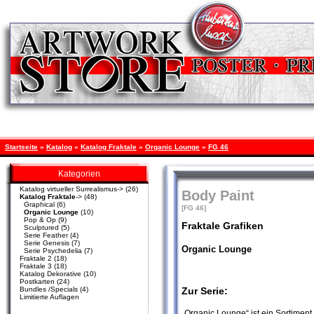
Startseite
»
Katalog
»
Katalog Fraktale
»
Organic Lounge
»
FG 46
Kategorien
Katalog virtueller Surrealismus->
(26)
Body Paint
Katalog Fraktale
->
(48)
Graphical
(6)
[FG 46]
Organic Lounge
(10)
Pop & Op
(9)
Fraktale Grafiken
Sculptured
(5)
Serie Feather
(4)
Serie Genesis
(7)
Organic Lounge
Serie Psychedelia
(7)
Fraktale 2
(18)
Fraktale 3
(18)
Katalog Dekorative
(10)
Postkarten
(24)
Bundles /Specials
(4)
Zur Serie:
Limitierte Auflagen
„Organic Lounge“ ist ein Sortiment,