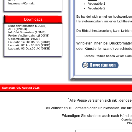
AGB
Vegetabile 1
Impressum/Kontakt
Vegetabile 2
Es handelt sich um einen hochwertigen D
Downloads
Herstellerangaben, mit einer Lichtbest
Kundeninformation (120KB)
AGB (120KB)
Die Bildschirmdarstellung kann farbli
Info Virt.Surrealism.(1,3MB)
Folder Virt.Surrealism.(800KB)
Gesamtkatalog (16MB)
Laudatio 14.Okt.05 SK (93KB)
Wir bieten Ihnen bei Druckformat
Laudatio 02.Apr.06 RG (93KB)
oder Künstlerleinwand) verschied
Laudatio 03.Dez.06 JK (96KB)
Dieses Produkt haben wir am Sam
Samstag, 08. August 2026
*
Alle Preise verstehen sich inkl. der g
Bei Wünschen zu Formaten oder Druckmedien, die nicht
Erkundigen Sie sich bitte auch nach Händ
Copyri
Po