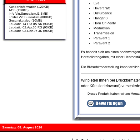
Downloads
Eve
Kundeninformation (120KB)
Hovercraft
AGB (120KB)
Disturbance
Info Virt.Surrealism.(1,3MB)
Folder Virt.Surrealism.(800KB)
Hangar 8
Gesamtkatalog (16MB)
Horn Of Plenty
Laudatio 14.Okt.05 SK (93KB)
Laudatio 02.Apr.06 RG (93KB)
Modulation
Laudatio 03.Dez.06 JK (96KB)
Transmission
Paravent 1
Paravent 2
Es handelt sich um einen hochwertigen D
Herstellerangaben, mit einer Lichtbest
Die Bildschirmdarstellung kann farbli
Wir bieten Ihnen bei Druckformat
oder Künstlerleinwand) verschied
Dieses Produkt haben wir am Mont
Samstag, 08. August 2026
*