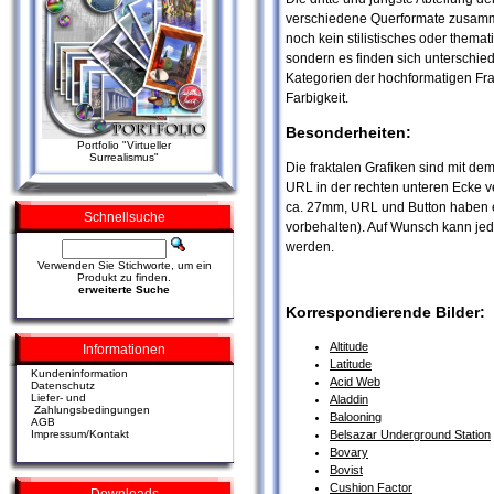
verschiedene Querformate zusamme
noch kein stilistisches oder them
sondern es finden sich unterschie
Kategorien der hochformatigen Frak
Farbigkeit.
Besonderheiten:
Portfolio "Virtueller
Surrealismus"
Die fraktalen Grafiken sind mit de
URL in der rechten unteren Ecke v
ca. 27mm, URL und Button haben
Schnellsuche
vorbehalten). Auf Wunsch kann jede
werden.
Verwenden Sie Stichworte, um ein
Produkt zu finden.
erweiterte Suche
Korrespondierende Bilder:
Altitude
Informationen
Latitude
Kundeninformation
Acid Web
Datenschutz
Liefer- und
Aladdin
Zahlungsbedingungen
Balooning
AGB
Belsazar Underground Station
Impressum/Kontakt
Bovary
Bovist
Cushion Factor