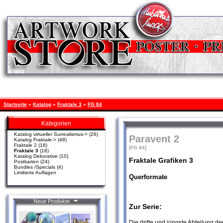
Startseite
»
Katalog
»
Fraktale 3
»
FG 84
Kategorien
Katalog virtueller Surrealismus->
(26)
Paravent 2
Katalog Fraktale->
(48)
Fraktale 2
(18)
[FG 84]
Fraktale 3
(18)
Katalog Dekorative
(10)
Fraktale Grafiken 3
Postkarten
(24)
Bundles /Specials
(4)
Limitierte Auflagen
Querformate
Neue Produkte
Zur Serie:
Die dritte und jüngste Abteilung der