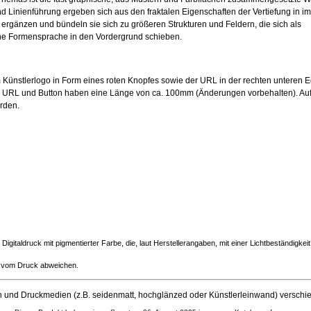
 Linienführung ergeben sich aus den fraktalen Eigenschaften der Vertiefung in i
e ergänzen und bündeln sie sich zu größeren Strukturen und Feldern, die sich als
che Formensprache in den Vordergrund schieben.
m Künstlerlogo in Form eines roten Knopfes sowie der URL in der rechten unteren E
URL und Button haben eine Länge von ca. 100mm (Änderungen vorbehalten). Auf 
erden.
igitaldruck mit pigmentierter Farbe, die, laut Herstellerangaben, mit einer Lichtbeständigke
ch vom Druck abweichen.
en und Druckmedien (z.B. seidenmatt, hochglänzed oder Künstlerleinwand) verschi