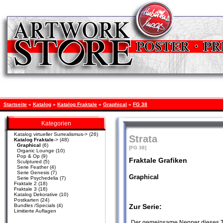
Startseite
»
Katalog
»
Katalog Fraktale
»
Graphical
»
FG 38
Kategorien
Katalog virtueller Surrealismus->
(26)
Strata
Katalog Fraktale
->
(48)
Graphical
(6)
[FG 38]
Organic Lounge
(10)
Pop & Op
(9)
Fraktale Grafiken
Sculptured
(5)
Serie Feather
(4)
Serie Genesis
(7)
Graphical
Serie Psychedelia
(7)
Fraktale 2
(18)
Fraktale 3
(18)
Katalog Dekorative
(10)
Postkarten
(24)
Bundles /Specials
(4)
Zur Serie:
Limitierte Auflagen
„Der gemeinsame Nenner dieses Th