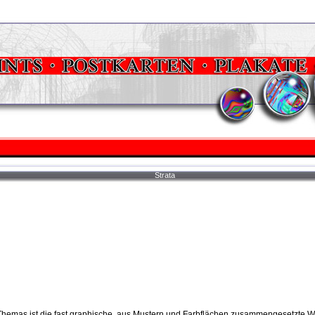
Strata
emas ist die fast graphische, aus Mustern und Farbflächen zusammengesetzte W