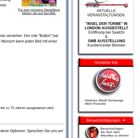
mmer
Für eine grössere Darstellung
AKTUELLE
klicken Sie auf das Bild.
VERANSTALTUNGEN:
"INSEL DER TÜRME" IN
LONDON AUSGESTELLT
Eröffnung bei Saatchi
cke versehen. Der rote "Button" hat
&
SWB AUSSTELLUNG
Wunsch kann jedes Bild mit einer
Kundencenter Bremen
Hersteller Info
-
Hubertus Maaß Homepage
-
Mehr Produkte
it bis zu 70 Jahren ausgewiesen wird.
Benachrichtigungen
Benachrichtigen
edene Optionen. Sprechen Sie uns an!
Sie mich über
Aktuelles zu diesem