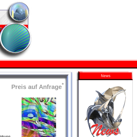
News
*
Preis auf Anfrage
irkung