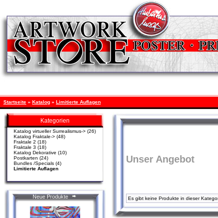
Startseite
»
Katalog
»
Limitierte Auflagen
Kategorien
Katalog virtueller Surrealismus->
(26)
Katalog Fraktale->
(48)
Fraktale 2
(18)
Fraktale 3
(18)
Katalog Dekorative
(10)
Unser Angebot
Postkarten
(24)
Bundles /Specials
(4)
Limitierte Auflagen
Neue Produkte
Es gibt keine Produkte in dieser Kategor