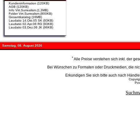
Kundeninformation (120KB)
AGB (120KB)
Info Virt.Surrealism.(1,3MB)
Folder Virt.Surrealism.(800KB)
Gesamtkatalog (16MB)
Laudatio 14.Okt.05 SK (93KB)
Laudatio 02.Apr.06 RG (93KB)
Laudatio 03.Dez.06 JK (96KB)
Samstag, 08. August 2026
*
Alle Preise verstehen sich inkl. der g
Bei Wünschen zu Formaten oder Druckmedien, die nicht
Erkundigen Sie sich bitte auch nach Händ
Copyri
Po
Suchma