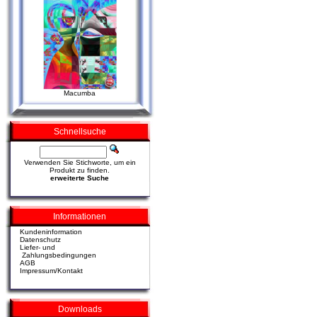
Macumba
Schnellsuche
Verwenden Sie Stichworte, um ein
Produkt zu finden.
erweiterte Suche
Informationen
Kundeninformation
Datenschutz
Liefer- und
Zahlungsbedingungen
AGB
Impressum/Kontakt
Downloads