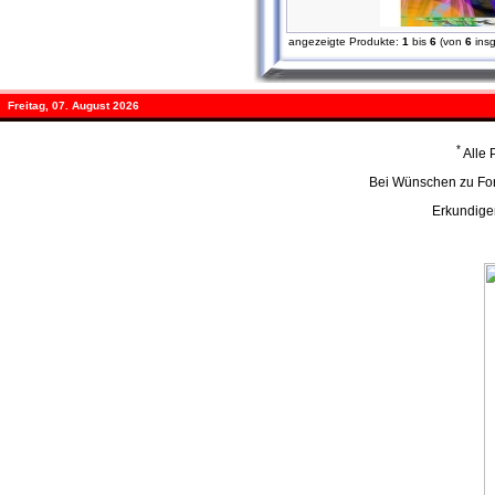
angezeigte Produkte:
1
bis
6
(von
6
ins
Freitag, 07. August 2026
*
Alle 
Bei Wünschen zu Form
Erkundige