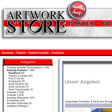
Startseite
»
Katalog
»
Katalog Fraktale
»
Graphical
Kategorien
Katalog virtueller Surrealismus->
(26)
Katalog Fraktale
->
(48)
Graphical
(6)
Organic Lounge
(10)
Pop & Op
(9)
Unser Angebot
Sculptured
(5)
Serie Feather
(4)
Serie Genesis
(7)
Serie Psychedelia
(7)
Fraktale 2
(18)
Fraktale 3
(18)
Katalog Dekorative
(10)
Postkarten
(24)
angezeigte Produkte:
1
bis
6
(von
6
ins
Bundles /Specials
(4)
Limitierte Auflagen