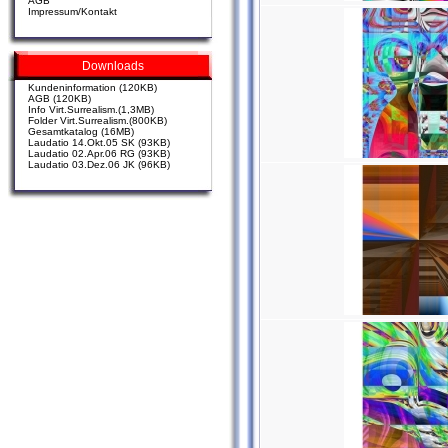
AGB
Impressum/Kontakt
Downloads
Kundeninformation (120KB)
AGB (120KB)
Info Virt.Surrealism.(1,3MB)
Folder Virt.Surrealism.(800KB)
Gesamtkatalog (16MB)
Laudatio 14.Okt.05 SK (93KB)
Laudatio 02.Apr.06 RG (93KB)
Laudatio 03.Dez.06 JK (96KB)