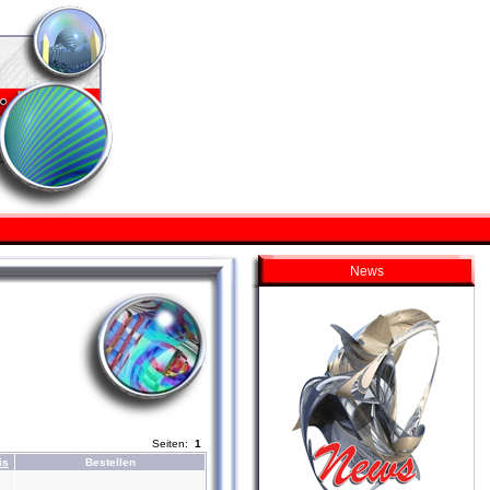
News
Seiten:
1
is
Bestellen