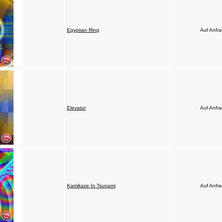
Egyptian Ring
Auf Anfr
Elevator
Auf Anfr
Kamikaze In Tsunami
Auf Anfr