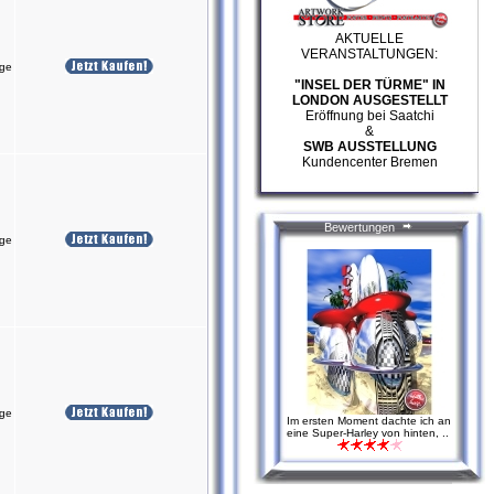
AKTUELLE
VERANSTALTUNGEN:
age
"INSEL DER TÜRME" IN
LONDON AUSGESTELLT
Eröffnung bei Saatchi
&
SWB AUSSTELLUNG
Kundencenter Bremen
Bewertungen
age
age
Im ersten Moment dachte ich an
eine Super-Harley von hinten, ..