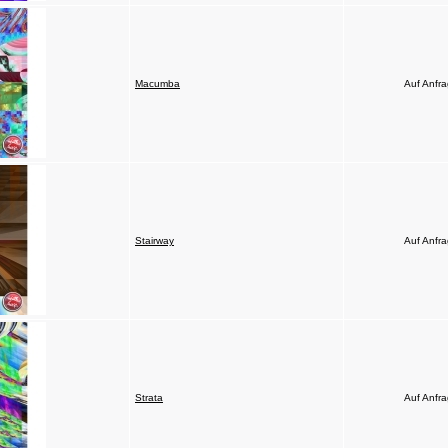
Macumba
Auf Anfr
Stairway
Auf Anfr
Strata
Auf Anfr