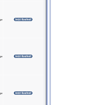
age
age
age