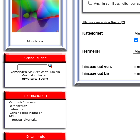
Auch in den Beschreibungen s
Hilfe zur erweiterten Suche
[?]
Kategorien:
Modulation
Hersteller:
Schnellsuche
hinzugefügt von:
Verwenden Sie Stichworte, um ein
hinzugefügt bis:
Produkt zu finden.
erweiterte Suche
Informationen
Kundeninformation
Datenschutz
Liefer- und
Zahlungsbedingungen
AGB
Impressum/Kontakt
Downloads