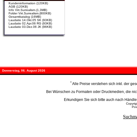
Kundeninformation (120KB)
AGB (120KB)
Info Virt.Surrealism.(1,3MB)
Folder Virt.Surrealism.(800KB)
Gesamtkatalog (16MB)
Laudatio 14.Okt.05 SK (93KB)
Laudatio 02.Apr.06 RG (93KB)
Laudatio 03.Dez.06 JK (96KB)
Donnerstag, 06. August 2026
*
Alle Preise verstehen sich inkl. der g
Bei Wünschen zu Formaten oder Druckmedien, die nicht
Erkundigen Sie sich bitte auch nach Händ
Copyri
Po
Suchma