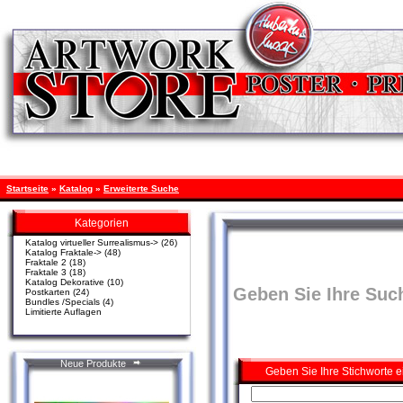
Startseite
»
Katalog
»
Erweiterte Suche
Kategorien
Katalog virtueller Surrealismus->
(26)
Katalog Fraktale->
(48)
Fraktale 2
(18)
Fraktale 3
(18)
Katalog Dekorative
(10)
Geben Sie Ihre Such
Postkarten
(24)
Bundles /Specials
(4)
Limitierte Auflagen
Neue Produkte
Geben Sie Ihre Stichworte e